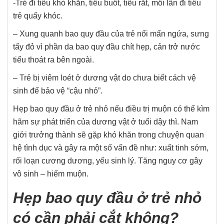
-Trẻ đi tiểu khó khăn, tiểu buốt, tiểu rắt, mỗi lần đi tiểu
trẻ quấy khóc.
– Xung quanh bao quy đầu của trẻ nổi mẩn ngứa, sưng
tấy đỏ vì phần da bao quy đầu chít hẹp, cản trở nước
tiểu thoát ra bên ngoài.
– Trẻ bị viêm loét ở dương vật do chưa biết cách vệ
sinh để bảo vệ “cậu nhỏ”.
Hẹp bao quy đầu ở trẻ nhỏ nếu điều trị muộn có thể kìm
hãm sự phát triển của dương vật ở tuổi dậy thì. Nam
giới trưởng thành sẽ gặp khó khăn trong chuyện quan
hệ tình dục và gây ra một số vấn đề như: xuất tinh sớm,
rối loạn cương dương, yếu sinh lý. Tăng nguy cơ gây
vô sinh – hiếm muộn.
Hẹp bao quy đầu ở trẻ nhỏ
có cần phải cắt không?