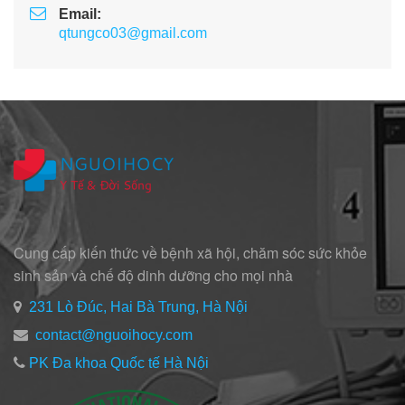
Email:
qtungco03@gmail.com
Cung cấp kiến thức về bệnh xã hội, chăm sóc sức khỏe
sinh sản và chế độ dinh dưỡng cho mọi nhà
231 Lò Đúc, Hai Bà Trung, Hà Nội
contact@nguoihocy.com
PK Đa khoa Quốc tế Hà Nội