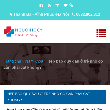
Thanh Ba - Vĩnh Phúc -Hà Nội
0832.902.812
Trang chủ
»
Nam khoa
»
Hẹp bao quy đầu ở trẻ nhỏ có
cần phải cắt không?
HẸP BAO QUY ĐẦU Ở TRẺ NHỎ CÓ CẦN PHẢI CẮT
KHÔNG?
Hẹp bao quy đầu ở trẻ nhỏ là một trong những hiện