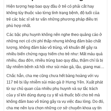
Hiện tượng hẹp bao quy đầu ở trẻ có phải cắt hay
không tùy thuộc vào từng tình trạng bệnh, độ tuổi của
trẻ các bác sĩ sẽ tư vấn những phương pháp điều trị
phù hợp nhất.
Các bậc phụ huynh không nên nghe theo quảng cáo ở
những nơi có chi phí thấp nhưng không đảm bảo chất
lượng, không đảm bảo vô trùng, vô khuẩn để gây ra
nhiều biến chứng nguy hiểm cho trẻ như: Mất máu quá
nhiều, đau đớn, nhiều trùng bao quy đầu, thậm chí là bị
lây nhiễm bệnh xã hội như sùi mào gà, lậu, giang mai…
Chắc hẳn, cha mẹ cũng chưa hết bàng hoàng với vụ
117 trẻ bị lây nhiễm sùi mào gà ở Hưng Yên. Xuất phát
từ sự chủ quan của nhiều phụ huynh và sự tắc trách
của y sĩ khi dùng dụng cụ y tế và thuốc bôi cho trẻ mà
không đảm bao vô trùng gây ra vụ việc đau lòng. Do đó,
cha mẹ nên lựa chọn những cơ sở chuyển khoa uy tín