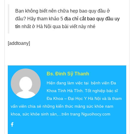
Bạn không biết nên chữa hẹp bao quy đầu ở
đâu? Hãy tham khảo 5
địa chỉ cắt bao quy đầu uy
tín
nhất ở Hà Nội qua bài viết này nhé
[addtoany]
Bs. Đinh Sỹ Thanh
Hiện đang làm việc tại bệnh viện Đa
Khoa Tỉnh Hà Tĩnh. Tốt nghiệp bác sĩ
Đa Khoa – Đại Học Y Hà Nội và là tham
vấn viên chia sẻ những kiến thức mảng sức khỏe nam
khoa, sức khỏe sinh sản,...trên trang Nguoihocy.com