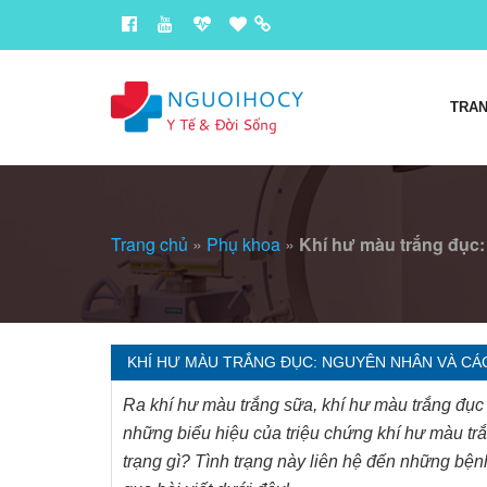
TRAN
Trang chủ
»
Phụ khoa
»
Khí hư màu trắng đục:
KHÍ HƯ MÀU TRẮNG ĐỤC: NGUYÊN NHÂN VÀ CÁC
Ra khí hư màu trắng sữa, khí hư màu trắng đục
những biểu hiệu của triệu chứng khí hư màu tr
trạng gì? Tình trạng này liên hệ đến những bệnh