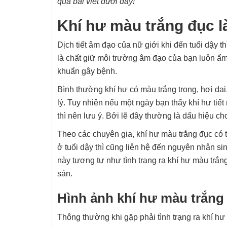
qua bài viết dưới đây!
Khí hư màu trắng đục l
Dịch tiết âm đạo của nữ giới khi đến tuổi dậy th
là chất giữ môi trường âm đạo của bạn luôn ẩm
khuẩn gây bệnh.
Bình thường khí hư có màu trắng trong, hơi dai
lý. Tuy nhiên nếu một ngày bạn thấy khí hư tiế
thì nên lưu ý. Bởi lẽ đây thường là dấu hiệu c
Theo các chuyên gia, khí hư màu trắng đục có t
ở tuổi dậy thì cũng liên hệ đến nguyên nhân si
này tương tự như tình trạng ra khí hư màu trắ
sản.
Hình ảnh khí hư màu trắng
Thông thường khi gặp phải tình trạng ra khí h