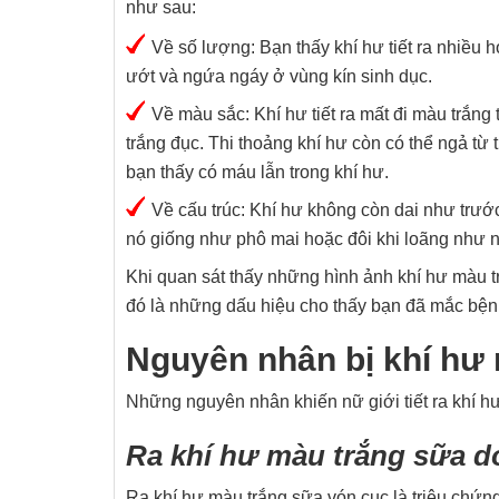
như sau:
Về số lượng: Bạn thấy khí hư tiết ra nhiều
ướt và ngứa ngáy ở vùng kín sinh dục.
Về màu sắc: Khí hư tiết ra mất đi màu trắng
trắng đục. Thi thoảng khí hư còn có thể ngả từ
bạn thấy có máu lẫn trong khí hư.
Về cấu trúc: Khí hư không còn dai như trướ
nó giống như phô mai hoặc đôi khi loãng như 
Khi quan sát thấy những hình ảnh khí hư màu t
đó là những dấu hiệu cho thấy bạn đã mắc bện
Nguyên nhân bị khí hư
Những nguyên nhân khiến nữ giới tiết ra khí 
Ra khí hư màu trắng sữa d
Ra khí hư màu trắng sữa vón cục là triệu chứng 