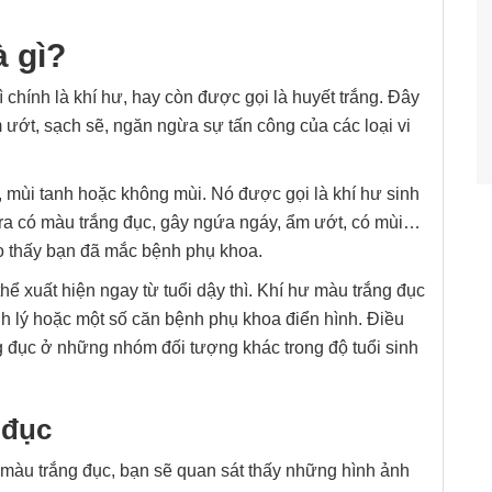
à gì?
ì chính là khí hư, hay còn được gọi là huyết trắng. Đây
 ướt, sạch sẽ, ngăn ngừa sự tấn công của các loại vi
, mùi tanh hoặc không mùi. Nó được gọi là khí hư sinh
t ra có màu trắng đục, gây ngứa ngáy, ẩm ướt, có mùi…
ho thấy bạn đã mắc bệnh phụ khoa.
hể xuất hiện ngay từ tuổi dậy thì. Khí hư màu trắng đục
nh lý hoặc một số căn bệnh phụ khoa điển hình. Điều
ng đục ở những nhóm đối tượng khác trong độ tuổi sinh
 đục
ư màu trắng đục, bạn sẽ quan sát thấy những hình ảnh