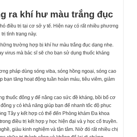
ng ra khí hư màu trắng đục
hó điều trị tại cơ sở y tế. Hiện nay có rất nhiều phương
rị tình trạng này.
hững trường hợp bị khí hư màu trắng đục dạng nhẹ.
ay virus mà bác sĩ sẽ cho bạn sử dụng thuốc kháng
ương pháp dùng sóng viba, sóng hồng ngoại, sóng cao
 bạn tăng hoạt động tuần hoàn máu, tiêu viêm, giảm
ng thuốc đông y để nâng cao sức đề kháng, bồi bổ cơ
c đông y có khả năng giúp bạn để nhanh tốc độ phục
Đông Tây y kết hợp có thể đến Phòng khám Đa khoa
ong điều trị kết hợp y học hiện đại và y học cổ truyền.
ghề, giàu kinh nghiệm và tận tâm. Niờ đó rất nhiều chị