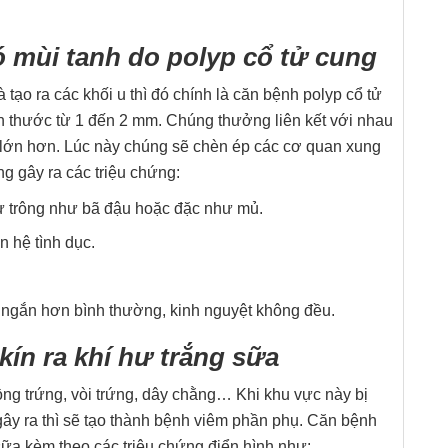
ó mùi tanh do polyp cổ tử cung
tạo ra các khối u thì đó chính là căn bệnh polyp cổ tử
h thước từ 1 đến 2 mm. Chúng thưởng liên kết với nhau
ớc lớn hơn. Lúc này chúng sẽ chèn ép các cơ quan xung
g gây ra các triệu chứng:
hư trông như bã đậu hoặc đặc như mủ.
n hệ tình dục.
ặc ngắn hơn bình thường, kinh nguyệt không đều.
ín ra khí hư trắng sữa
g trứng, vòi trứng, dây chằng… Khi khu vực này bị
 gây ra thì sẽ tạo thành bệnh viêm phần phụ. Căn bệnh
sữa kèm theo các triệu chứng điển hình như: