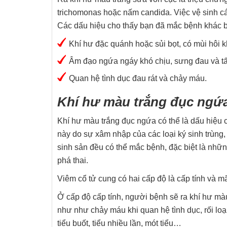
trichomonas hoặc nấm candida. Việc vệ sinh c
Các dấu hiệu cho thấy bạn đã mắc bệnh khác 
Khí hư đặc quánh hoặc sủi bọt, có mùi hôi kh
Âm đạo ngứa ngáy khó chịu, sưng đau và tấ
Quan hệ tình dục đau rát và chảy máu.
Khí hư màu trắng đục ngứa
Khí hư màu trắng đục ngứa có thể là dấu hiệu
này do sự xâm nhập của các loại ký sinh trùng, 
sinh sản đều có thể mắc bệnh, đặc biệt là nhữ
phá thai.
Viêm cổ tử cung có hai cấp độ là cấp tính và mã
Ở cấp độ cấp tính, người bệnh sẽ ra khí hư mà
như như chảy máu khi quan hệ tình dục, rối loạ
tiểu buốt, tiểu nhiều lần, mót tiểu…