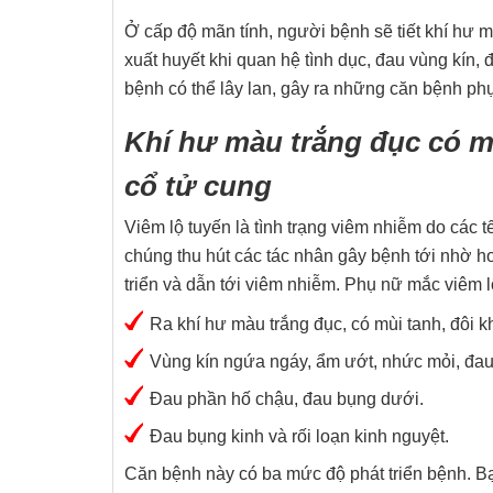
Ở cấp độ mãn tính, người bệnh sẽ tiết khí hư m
xuất huyết khi quan hệ tình dục, đau vùng kín,
bệnh có thể lây lan, gây ra những căn bệnh p
Khí hư màu trắng đục có mù
cổ tử cung
Viêm lộ tuyến là tình trạng viêm nhiễm do các t
chúng thu hút các tác nhân gây bệnh tới nhờ ho
triển và dẫn tới viêm nhiễm. Phụ nữ mắc viêm l
Ra khí hư màu trắng đục, có mùi tanh, đôi k
Vùng kín ngứa ngáy, ẩm ướt, nhức mỏi, đau
Đau phần hố chậu, đau bụng dưới.
Đau bụng kinh và rối loạn kinh nguyệt.
Căn bệnh này có ba mức độ phát triển bệnh. Bạ