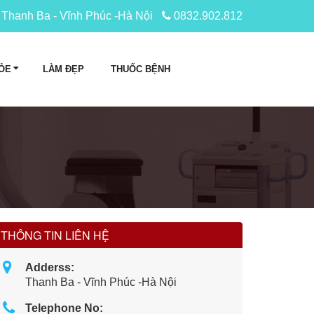
Thanh Ba - Vĩnh Phúc -Hà Nội
0832.902.812
ỎE
LÀM ĐẸP
THUỐC BỆNH
THÔNG TIN LIÊN HỆ
Adderss:
Thanh Ba - Vĩnh Phúc -Hà Nội
Telephone No: