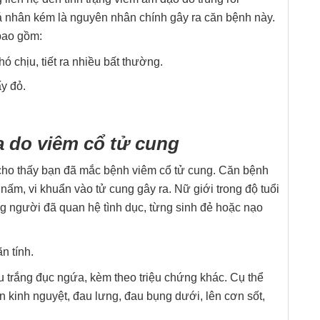
á nhân kém là nguyên nhân chính gây ra căn bệnh này.
bao gồm:
ó chịu, tiết ra nhiều bất thường.
y đỏ.
 do viêm cổ tử cung
 cho thấy bạn đã mắc bệnh viêm cổ tử cung. Căn bệnh
nấm, vi khuẩn vào tử cung gây ra. Nữ giới trong độ tuổi
ng người đã quan hệ tình dục, từng sinh đẻ hoặc nạo
n tính.
u trắng đục ngứa, kèm theo triệu chứng khác. Cụ thể
n kinh nguyệt, đau lưng, đau bụng dưới, lên cơn sốt,