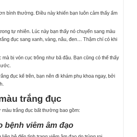
 hơn bình thường. Điều này khiến bạn luôn cảm thấy ẩm
 trong tự nhiên. Lúc này bạn thấy nó chuyển sang màu
 trắng đục sang xanh, vàng, nâu, đen… Thậm chí có khi
c mà bị vón cục trông như bã đậu. Bạn cũng có thể thấy
nước.
rắng đục kể trên, bạn nên đi khám phụ khoa ngay, bởi
h.
 màu trắng đục
hư màu trắng đục bất thường bao gồm:
o bệnh viêm âm đạo
liên hệ đến tình trạng viêm âm đạo do trùng roi