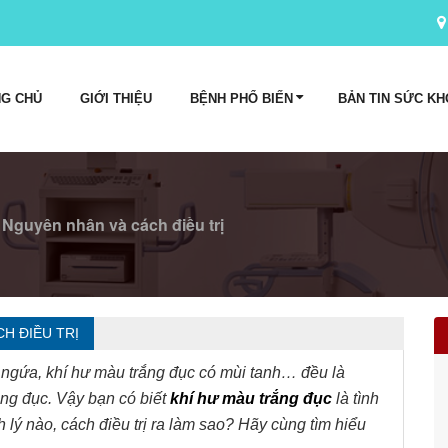
G CHỦ
GIỚI THIỆU
BỆNH PHỔ BIẾN
BẢN TIN SỨC KH
 Nguyên nhân và cách điều trị
H ĐIỀU TRỊ
 ngứa, khí hư màu trắng đục có mùi tanh… đều là
ắng đục. Vậy bạn có biết
khí hư màu trắng đục
là tình
 lý nào, cách điều trị ra làm sao? Hãy cùng tìm hiểu