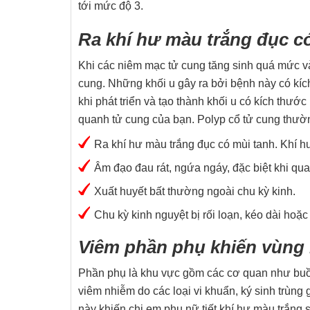
tới mức độ 3.
Ra khí hư màu trắng đục c
Khi các niêm mạc tử cung tăng sinh quá mức và 
cung. Những khối u gây ra bởi bệnh này có kíc
khi phát triển và tạo thành khối u có kích thư
quanh tử cung của bạn. Polyp cổ tử cung thườn
Ra khí hư màu trắng đục có mùi tanh. Khí 
Âm đạo đau rát, ngứa ngáy, đặc biệt khi qua
Xuất huyết bất thường ngoài chu kỳ kinh.
Chu kỳ kinh nguyệt bị rối loạn, kéo dài ho
Viêm phần phụ khiến vùng k
Phần phụ là khu vực gồm các cơ quan như buồn
viêm nhiễm do các loại vi khuẩn, ký sinh trùng
này khiến chị em phụ nữ tiết khí hư màu trắng 